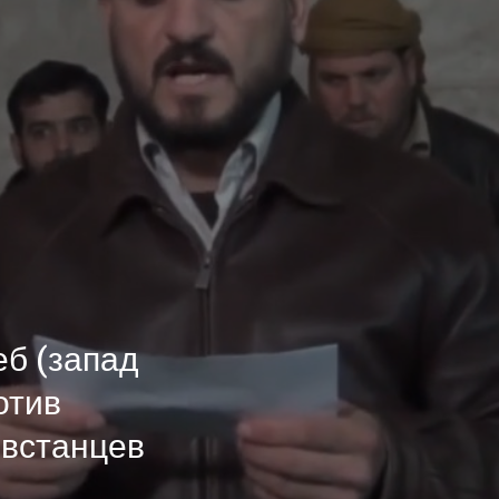
еб (запад
отив
овстанцев