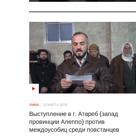
УММА
22 МАРТА 2018
Выступление в г. Атареб (запад
провинции Алеппо) против
междоусобиц среди повстанцев