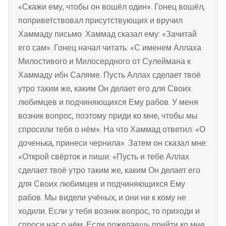
«Скажи ему, чтобы он вошёл один». Гонец вошёл,
поприветствовал присутствующих и вручил
Хаммаду письмо. Хаммад сказал ему: «Зачитай
его сам». Гонец начал читать: «С именем Аллаха
Милостивого и Милосердного от Сулеймана к
Хаммаду ибн Саляме. Пусть Аллах сделает твоё
утро таким же, каким Он делает его для Своих
любимцев и подчиняющихся Ему рабов. У меня
возник вопрос, поэтому приди ко мне, чтобы мы
спросили тебя о нём». На что Хаммад ответил: «О
доченька, принеси чернила». Затем он сказал мне:
«Открой свёрток и пиши: «Пусть и тебе Аллах
сделает твоё утро таким же, каким Он делает его
для Своих любимцев и подчиняющихся Ему
рабов. Мы видели учёных, и они ни к кому не
ходили. Если у тебя возник вопрос, то приходи и
спроси нас о нём. Если пожелаешь прийти ко мне,