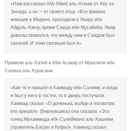
«Нам рассказал Абу Айюб аль-Асмаи от Абу аз-
Зинада, а он — от своего отца: «Все факихи,
жившие в Медине, приходили к Умару ибн
Абдуль-Азизу, кроме Саида ибн Мусайиба. Умар
довольствовался, что между ним и Саидом был
связной. И этим связным был я».
Привели аль-Хатиб и Ибн Асакир от Мукатиля ибн
Салиха аль-Хурасани:
«Как-то я пришёл к Хаммаду ибн Саляме, и когда
я был у него в гостях, то в дверь постучали.
Хаммад сказал: «О доченька, выйди и посмотри,
кто пришёл». (Вернувшись) она сказала: «Это
гонец Мухаммада ибн Сулеймана аль-Хашими
(правитель Басры и Куфы)». Хаммад сказал: