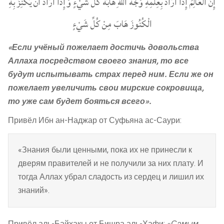
إِنَّ الْعَالِمَ إِذَا أَرَادَ بِعِلْمِهِ وَجْهَ اللَّهِ هَابَهُ كُلُّ شَيْءٍ وَإِذَا أَرَادَ أَنْ يَكْنِزَ بِهِ
الْكُنُوزَ هَابَ مِنْ كُلِّ شَيْءٍ
«Если учёный пожелает достичь довольства
Аллаха посредством своего знания, то все
будут испытывать страх перед ним. Если же он
пожелает увеличить свои мирские сокровища,
то уже сам будет бояться всего».
Привёл Ибн ан-Наджар от Суфьяна ас-Саури:
«Знания были ценными, пока их не принесли к
дверям правителей и не получили за них плату. И
тогда Аллах убрал сладость из сердец и лишил их
знаний».
Привёл аль-Байхакы от Бишра аль-Хафи: «
Самым