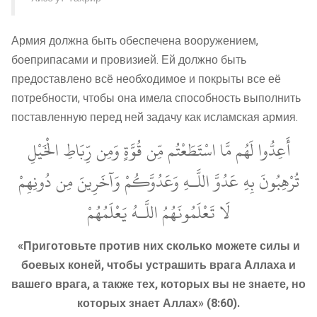
Армия должна быть обеспечена вооружением,
боеприпасами и провизией. Ей должно быть
предоставлено всё необходимое и покрыты все её
потребности, чтобы она имела способность выполнить
поставленную перед ней задачу как исламская армия.
أَعِدُّوا لَهُم مَّا اسْتَطَعْتُم مِّن قُوَّةٍ وَمِن رِّبَاطِ الْخَيْلِ
تُرْهِبُونَ بِهِ عَدُوَّ اللَّـهِ وَعَدُوَّكُمْ وَآخَرِينَ مِن دُونِهِمْ
لَا تَعْلَمُونَهُمُ اللَّـهُ يَعْلَمُهُمْ
«Приготовьте против них сколько можете силы и
боевых коней, чтобы устрашить врага Аллаха и
вашего врага, а также тех, которых вы не знаете, но
которых знает Аллах» (8:60).