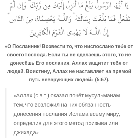
يَا أَيُّهَا الرَّسُولُ بَلِّغْ مَا أُنزِلَ إِلَيْكَ مِن رَّبِّكَ ۖ وَإِن لَّمْ
تَفْعَلْ فَمَا بَلَّغْتَ رِسَالَتَهُ ۚ وَاللَّـهُ يَعْصِمُكَ مِنَ النَّاسِ ۗ
إِنَّ اللَّـهَ لَا يَهْدِي الْقَوْمَ الْكَافِرِينَ
«О Посланник! Возвести то, что ниспослано тебе от
своего Господа. Если ты не сделаешь этого, то не
донесёшь Его послания. Аллах защитит тебя от
людей. Воистину, Аллах не наставляет на прямой
путь неверующих людей» (5:67).
«Аллах (с.в.т.) оказал почёт мусульманам
тем, что возложил на них обязанность
донесения послания Ислама всему миру,
определив для этого метод призыва или
джихада»