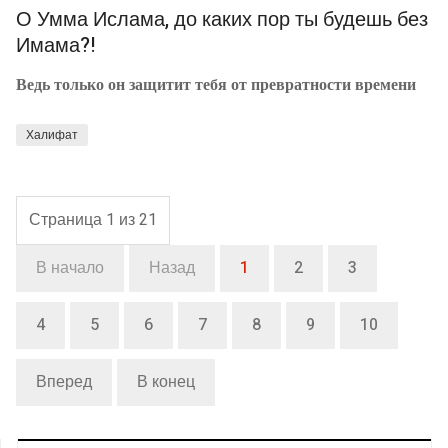
О Умма Ислама, до каких пор ты будешь без
Имама?!
Ведь только он защитит тебя от превратности времени
Халифат
Страница 1 из 21
В начало
Назад
1
2
3
4
5
6
7
8
9
10
Вперед
В конец