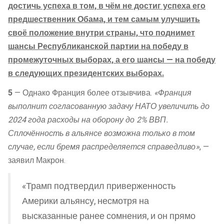
достичь успеха в том, в чём не достиг успеха его
предшественник Обама, и тем самым улучшить
своё положение внутри страны, что поднимет
шансы Республиканской партии на победу в
промежуточных выборах, а его шансы — на победу
в следующих президентских выборах.
5
— Однако Франция более отзывчива.
«Франция
выполнит согласованную задачу НАТО увеличить до
2024 года расходы на оборону до 2% ВВП.
Сплочённость в альянсе возможна только в том
случае, если бремя распределяется справедливо»
, —
заявил Макрон.
«Трамп подтвердил приверженность
Америки альянсу, несмотря на
высказанные ранее сомнения, и он прямо