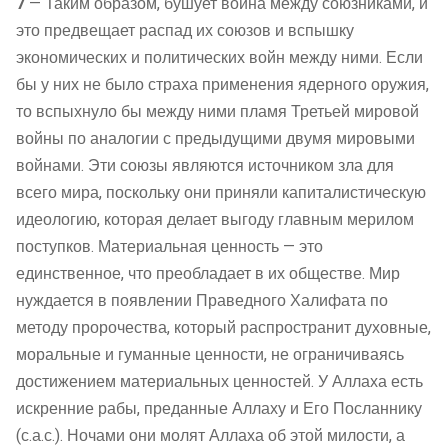
7
— Таким образом, бушует война между союзниками, и
это предвещает распад их союзов и вспышку
экономических и политических войн между ними. Если
бы у них не было страха применения ядерного оружия,
то вспыхнуло бы между ними пламя Третьей мировой
войны по аналогии с предыдущими двумя мировыми
войнами. Эти союзы являются источником зла для
всего мира, поскольку они приняли капиталистическую
идеологию, которая делает выгоду главным мерилом
поступков. Материальная ценность — это
единственное, что преобладает в их обществе. Мир
нуждается в появлении Праведного Халифата по
методу пророчества, который распространит духовные,
моральные и гуманные ценности, не ограничиваясь
достижением материальных ценностей. У Аллаха есть
искренние рабы, преданные Аллаху и Его Посланнику
(с.а.с.). Ночами они молят Аллаха об этой милости, а