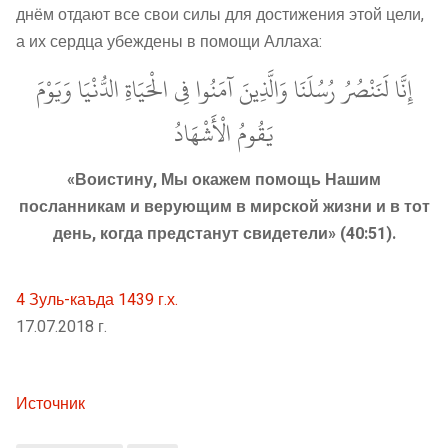
днём отдают все свои силы для достижения этой цели,
а их сердца убеждены в помощи Аллаха:
إِنَّا لَنَنْصُرُ رُسُلَنَا وَالَّذِينَ آمَنُوا فِي الْحَيَاةِ الدُّنْيَا وَيَوْمَ
يَقُومُ الْأَشْهَادُ
«Воистину, Мы окажем помощь Нашим
посланникам и верующим в мирской жизни и в тот
день, когда предстанут свидетели» (40:51).
4 Зуль-каъда 1439 г.х.
17.07.2018 г.
Источник