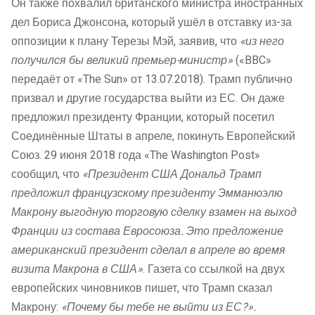
Он также похвалил британского министра иностранных
дел Бориса Джонсона, который ушёл в отставку из-за
оппозиции к плану Терезы Мэй, заявив, что
«из него
получился бы великий премьер-министр»
(«BBC»
передаёт от «The Sun» от 13.07.2018). Трамп публично
призвал и другие государства выйти из ЕС. Он даже
предложил президенту Франции, который посетил
Соединённые Штаты в апреле, покинуть Европейский
Союз. 29 июня 2018 года «The Washington Post»
сообщил, что
«Президент США Дональд Трамп
предложил французскому президенту Эмманюэлю
Макрону выгодную торговую сделку взамен на выход
Франции из состава Евросоюза. Это предложение
американский президент сделал в апреле во время
визита Макрона в США»
. Газета со ссылкой на двух
европейских чиновников пишет, что Трамп сказал
Макрону:
«Почему бы тебе не выйти из ЕС?».