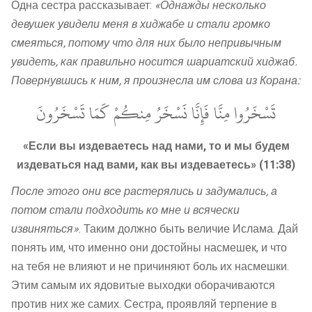
Одна сестра рассказывает:
«Однажды несколько
девушек увидели меня в хиджабе и стали громко
смеяться, потому что для них было непривычным
увидеть, как правильно носится шариатский хиджаб.
Повернувшись к ним, я произнесла им слова из Корана:
تَسْخَرُوا مِنَّا فَإِنَّا نَسْخَرُ مِنكُمْ كَمَا تَسْخَرُونَ
«Если вы издеваетесь над нами, то и мы будем
издеваться над вами, как вы издеваетесь» (11:38)
После этого они все растерялись и задумались, а
потом стали подходить ко мне и всячески
извиняться»
. Таким должно быть величие Ислама. Дай
понять им, что именно они достойны насмешек, и что
на тебя не влияют и не причиняют боль их насмешки.
Этим самым их ядовитые выходки оборачиваются
против них же самих. Сестра, проявляй терпение в