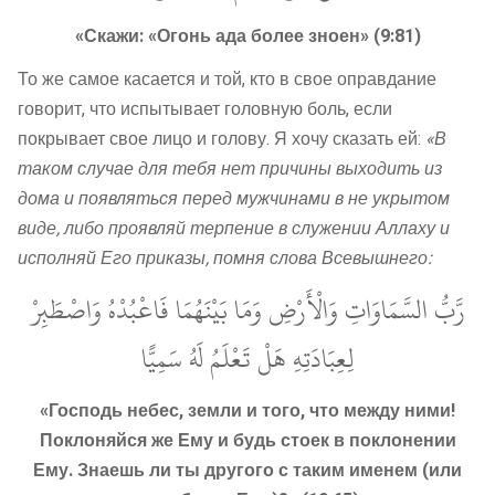
«Скажи: «Огонь ада более зноен» (9:81)
То же самое касается и той, кто в свое оправдание
говорит, что испытывает головную боль, если
покрывает свое лицо и голову. Я хочу сказать ей:
«В
таком случае для тебя нет причины выходить из
дома и появляться перед мужчинами в не укрытом
виде, либо проявляй терпение в служении Аллаху и
исполняй Его приказы, помня слова Всевышнего:
رَّبُّ السَّمَاوَاتِ وَالْأَرْضِ وَمَا بَيْنَهُمَا فَاعْبُدْهُ وَاصْطَبِرْ
لِعِبَادَتِهِ هَلْ تَعْلَمُ لَهُ سَمِيًّا
«Господь небес, земли и того, что между ними!
Поклоняйся же Ему и будь стоек в поклонении
Ему. Знаешь ли ты другого с таким именем (или