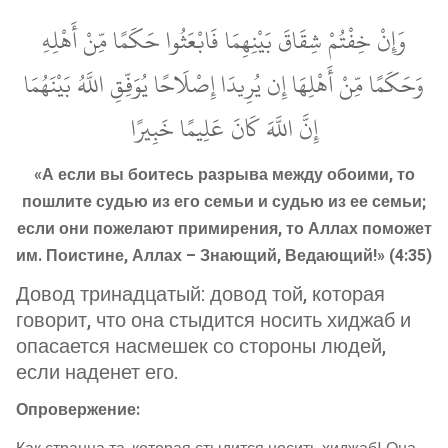
وَإِنْ خِفْتُمْ شِقَاقَ بَيْنِهِمَا فَابْعَثُوا حَكَمًا مِّنْ أَهْلِهِ
وَحَكَمًا مِّنْ أَهْلِهَا إِن يُرِيدَا إِصْلَاحًا يُوَفِّقِ اللَّهُ بَيْنَهُمَا
إِنَّ اللَّهَ كَانَ عَلِيمًا خَبِيرًا
«А если вы боитесь разрыва между обоими, то
пошлите судью из его семьи и судью из ее семьи;
если они пожелают примирения, то Аллах поможет
им. Поистине, Аллах – Знающий, Ведающий!» (4:35)
Довод тринадцатый: довод той, которая
говорит, что она стыдится носить хиджаб и
опасается насмешек со стороны людей,
если наденет его.
Опровержение: