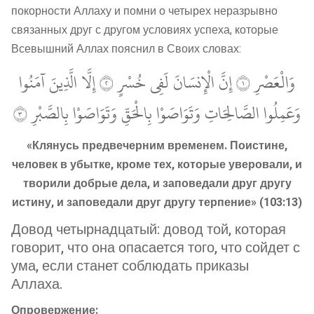
покорности Аллаху и помни о четырех неразрывно
связанных друг с другом условиях успеха, которые
Всевышний Аллах пояснил в Своих словах:
وَالْعَصْرِ ١ إِنَّ الْإِنسَانَ لَفِي خُسْرٍ ٢ إِلَّا الَّذِينَ آمَنُوا
وَعَمِلُوا الصَّالِحَاتِ وَتَوَاصَوْا بِالْحَقِّ وَتَوَاصَوْا بِالصَّبْرِ ٣
«Клянусь предвечерним временем. Поистине,
человек в убытке, кроме тех, которые уверовали, и
творили добрые дела, и заповедали друг другу
истину, и заповедали друг другу терпение» (103:13)
Довод четырнадцатый: довод той, которая
говорит, что она опасается того, что сойдет с
ума, если станет соблюдать приказы
Аллаха.
Опровержение: