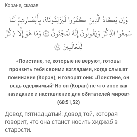
Коране, сказав:
وَإِن يَكَادُ الَّذِينَ كَفَرُوا لَيُزْلِقُونَكَ بِأَبْصَارِهِمْ لَمَّا
سَمِعُوا الذِّكْرَ وَيَقُولُونَ إِنَّهُ لَمَجْنُونٌ ٥١ وَمَا هُوَ إِلَّا ذِكْرٌ
لِّلْعَالَمِينَ ٥٢
«Поистине, те, которые не веруют, готовы
пронзить тебя своими взглядами, когда слышат
поминание (Коран), и говорят они: «Поистине, он
ведь одержимый! Но он (Коран) не что иное как
назидание и наставление для обитателей миров»
(68:51,52)
Довод пятнадцатый: довод той, которая
говорит, что она станет носить хиджаб в
старости.