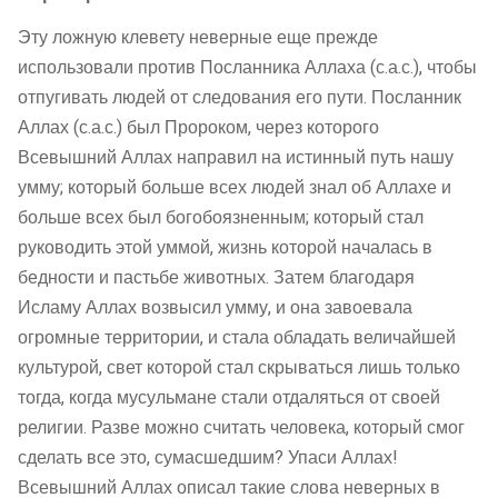
Эту ложную клевету неверные еще прежде
использовали против Посланника Аллаха (с.а.с.), чтобы
отпугивать людей от следования его пути. Посланник
Аллах (с.а.с.) был Пророком, через которого
Всевышний Аллах направил на истинный путь нашу
умму; который больше всех людей знал об Аллахе и
больше всех был богобоязненным; который стал
руководить этой уммой, жизнь которой началась в
бедности и пастьбе животных. Затем благодаря
Исламу Аллах возвысил умму, и она завоевала
огромные территории, и стала обладать величайшей
культурой, свет которой стал скрываться лишь только
тогда, когда мусульмане стали отдаляться от своей
религии. Разве можно считать человека, который смог
сделать все это, сумасшедшим? Упаси Аллах!
Всевышний Аллах описал такие слова неверных в