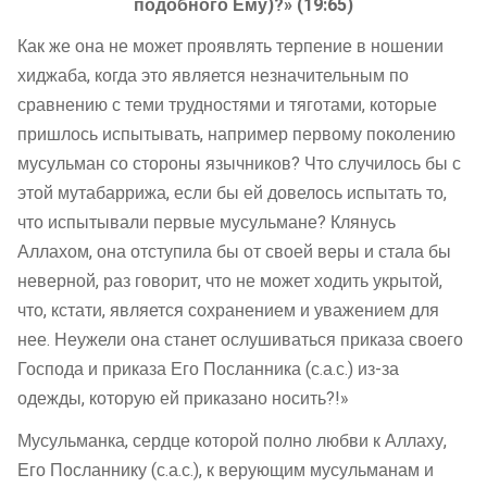
подобного Ему)?» (19:65)
Как же она не может проявлять терпение в ношении
хиджаба, когда это является незначительным по
сравнению с теми трудностями и тяготами, которые
пришлось испытывать, например первому поколению
мусульман со стороны язычников? Что случилось бы с
этой мутабаррижа, если бы ей довелось испытать то,
что испытывали первые мусульмане? Клянусь
Аллахом, она отступила бы от своей веры и стала бы
неверной, раз говорит, что не может ходить укрытой,
что, кстати, является сохранением и уважением для
нее. Неужели она станет ослушиваться приказа своего
Господа и приказа Его Посланника (с.а.с.) из-за
одежды, которую ей приказано носить?!»
Мусульманка, сердце которой полно любви к Аллаху,
Его Посланнику (с.а.с.), к верующим мусульманам и