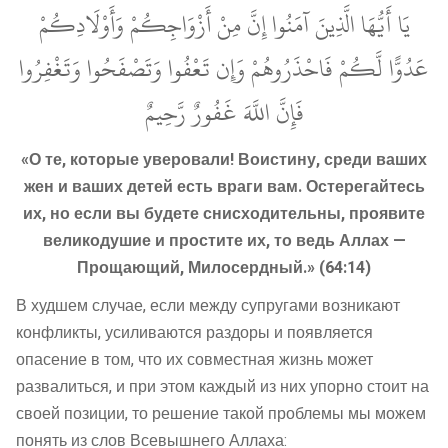
يَا أَيُّهَا الَّذِينَ آمَنُوا إِنَّ مِنْ أَزْوَاجِكُمْ وَأَوْلَادِكُمْ
عَدُوًّا لَّكُمْ فَاحْذَرُوهُمْ وَإِن تَعْفُوا وَتَصْفَحُوا وَتَغْفِرُوا
فَإِنَّ اللَّهَ غَفُورٌ رَّحِيمٌ
«О те, которые уверовали! Воистину, среди ваших
жен и ваших детей есть враги вам. Остерегайтесь
их, но если вы будете снисходительны, проявите
великодушие и простите их, то ведь Аллах —
Прощающий, Милосердный.» (64:14)
В худшем случае, если между супругами возникают
конфликты, усиливаются раздоры и появляется
опасение в том, что их совместная жизнь может
развалиться, и при этом каждый из них упорно стоит на
своей позиции, то решение такой проблемы мы можем
понять из слов Всевышнего Аллаха: