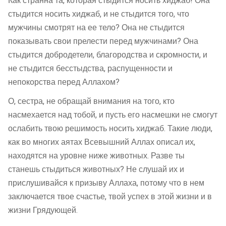
Как странна та, которая стыдится носить хиджаб! Она
стыдится носить хиджаб, и не стыдится того, что
мужчины смотрят на ее тело? Она не стыдится
показывать свои прелести перед мужчинами? Она
стыдится добродетели, благородства и скромности, и
не стыдится бесстыдства, распущенности и
непокорства перед Аллахом?
О, сестра, не обращай внимания на того, кто
насмехается над тобой, и пусть его насмешки не смогут
ослабить твою решимость носить хиджаб. Такие люди,
как во многих аятах Всевышний Аллах описал их,
находятся на уровне ниже животных. Разве ты
станешь стыдиться животных? Не слушай их и
прислушивайся к призыву Аллаха, потому что в нем
заключается твое счастье, твой успех в этой жизни и в
жизни Грядующей.