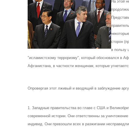
На этой н
продолжил
Представи
правитель
некоторы
сторон (п
в пользу 
"исламистскому терроризму", который обосновался в Аф
Афганистана, в частности женщинам, которые угнетаютс
Опровергая этот лживый и вводящий в заблуждение аргу
1. Западные правительства во главе с США и Великобрит
современной истории. Они ответственны за уничтожение
индивид. Они превзошли всех в разжигании несправедли