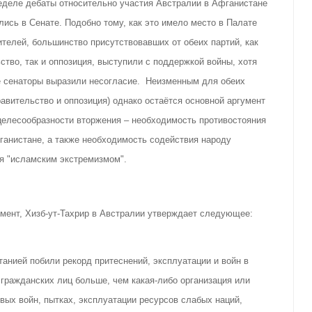
еделе дебаты относительно участия Австралии в Афганистане
ись в Сенате. Подобно тому, как это имело место в Палате
телей, большинство присутствовавших от обеих партий, как
ство, так и оппозиция, выступили с поддержкой войны, хотя
е сенаторы выразили несогласие. Неизменным для обеих
равительство и оппозиция) однако остаётся основной аргумент
целесообразности вторжения – необходимость противостояния
ганистане, а также необходимость содействия народу
я "исламским экстремизмом".
мент, Хизб-ут-Тахрир в Австралии утверждает следующее:
анией побили рекорд притеснений, эксплуатации и войн в
 гражданских лиц больше, чем какая-либо организация или
вых войн, пытках, эксплуатации ресурсов слабых наций,