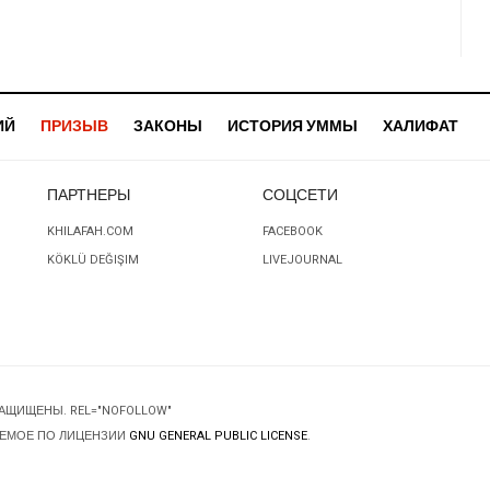
ИЙ
ПРИЗЫВ
ЗАКОНЫ
ИСТОРИЯ УММЫ
ХАЛИФАТ
ПАРТНЕРЫ
СОЦСЕТИ
KHILAFAH.COM
FACEBOOK
KÖKLÜ DEĞIŞIM
LIVEJOURNAL
ЗАЩИЩЕНЫ. REL="NOFOLLOW"
ЯЕМОЕ ПО ЛИЦЕНЗИИ
GNU GENERAL PUBLIC LICENSE
.