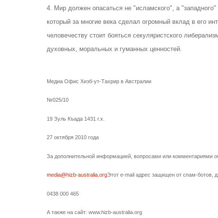
4. Мир должен опасаться не "исламского", а "западного
который за многие века сделал огромный вклад в его ин
человечеству стоит бояться секуляристского либерализ
духовных, моральных и гуманных ценностей.
Медиа Офис Хизб-ут-Тахрир в Австралии
№025/10
19 Зуль Къада 1431 г.х.
27 октября 2010 года
За дополнительной информацией, вопросами или комментариями об
media@hizb-australia.org
Этот e-mail адрес защищен от спам-ботов, д
0438 000 465
А также на сайт: www.hizb-australia.org