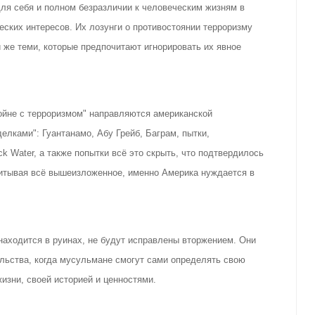
ля себя и полном безразличии к человеческим жизням в
еских интересов. Их лозунги о противостоянии терроризму
же теми, которые предпочитают игнорировать их явное
войне с терроризмом" направляются американской
елками": Гуантанамо, Абу Грейб, Баграм, пытки,
k Water, а также попытки всё это скрыть, что подтвердилось
читывая всё вышеизложенное, именно Америка нуждается в
находится в руинах, не будут исправлены вторжением. Они
льства, когда мусульмане смогут сами определять свою
изни, своей историей и ценностями.