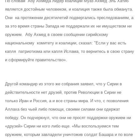
По словам Абу Ахмеда лидер коалиции Муаз Ахмед Эль Хатиб
является достойным человеком, и коалиция также была обманута.
Они на протяжении десятилетий подвергались преследованиям, а
за это время страны Запада не поддержали их ни имуществом ни
оружием. Абу Ахмед в своем сообщении сирийскому
национальному комитету и коалиции, сказал: "Если у вас есть
капля патриотизма или капля Ислама, то вернитесь в свою страну
и сформируйте правительство».
Другой командир из этого же собрания заявил, что у Сирии в
действительности нет друзей, против Революции в Сирии не
только Иран и Россия, а и все страны мира. И что, с позволения
Аллаха без чьей либо помощи, своими силами они одержат
победу. Он подчеркнул, что они не просят поддержки оружием ни
«друзей» Сирии ни кого либо еще. «Мы воспользуемся тем
оружием, которым завладели уничтожив солдат Башара и по воле