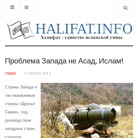
Type 2 or
Проблема Запада не Асад, Ислам!
УММА
11 МАРТА 2013
Страны Запада и
так называемые
страны «Друзья
Сирии», под
руководством
западных стран,
сделали