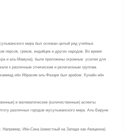
усульманского мира был основан целый ряд учебных
в персов, греков, индийцев и других народов. Во время
сура и аль-Мамуна), были приложены огромные усилия для
жали к различным этническим и религиозным группам.
хаммад ибн Ибрахим аль-Фазари был арабом. Хунайн ибн
венные) и математические (количественные) аспекты
лготу различных городов мусульманского мира. Аль-Бируни
 Например, Ибн-Сина (известный на Западе как Авиценна)