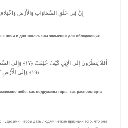
إِنَّ فِي خَلْقِ السَّمَاوَاتِ وَالْأَرْضِ وَاخْتِلَافِ الل
смене ночи и дня заключены знамения для обладающих
﴿١٩﴾ وَإِلَى الْأَرْضِ كَيْفَ سُطِحَتْ
ознесено небо, как водружены горы, как распростерта