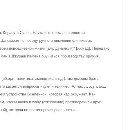
 Корану и Сунне. Наука и техника не являются
воей повседневной жизни (амр дуньякум)" [Ахмад]. Передано
صلى الله послал двух мусульман в Джураш Йемена обучиться производству оружия.
 (ибадат, политика, экономика и т.д.), мы должны брать
ается вопросов науки и техники, Аллах سبحانه وتعالى
ия устройства Bселенной, которая нас окружает. Как
ем, чтобы наука и wahy (откровение) противоречили друг
ной), которая не противоречит реальности.