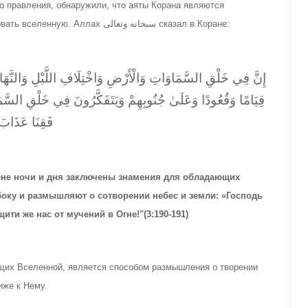
го правления, обнаружили, что аяты Корана являются
источником вдохновения, которые побуждали их исследовать вселенную. Аллах سبحانه وتعالى сказал в Коране:
قِيَامًا وَقُعُودًا وَعَلَىٰ جُنُوبِهِمْ وَيَتَفَكَّرُونَ فِي خَلْقِ السَّمَ
فَقِنَا عَذَابَ 
смене ночи и дня заключены знамения для обладающих
боку и размышляют о сотворении небес и земли: «Господь
ити же нас от мучений в Огне!"(3:190-191)
ющих Вселенной, является способом размышления о творении
ть ближе к Нему.