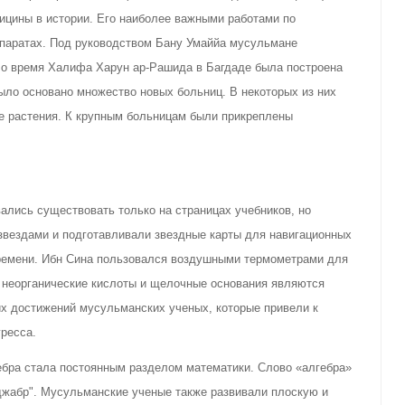
ицины в истории. Его наиболее важными работами по
епаратах. Под руководством Бану Умаййа мусульмане
о время Халифа Харун ар-Рашида в Багдаде была построена
было основано множество новых больниц. В некоторых из них
е растения. К крупным больницам были прикреплены
ались существовать только на страницах учебников, но
звездами и подготавливали звездные карты для навигационных
ремени. Ибн Сина пользовался воздушными термометрaми для
, неорганические кислоты и щелочные основания являются
х достижений мусульманских ученых, которые привели к
гресса.
ебра стала постоянным разделом математики. Слово «алгебра»
"джабр". Мусульманские ученые также развивали плоскую и