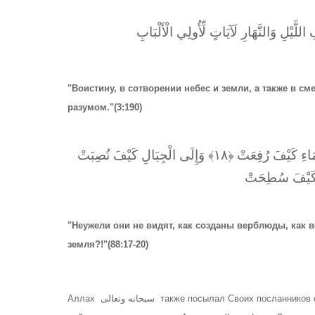
َّيْلِ وَالنَّهَارِ لَآيَاتٍ لِّأُولِي الْأَلْبَابِ
"Воистину, в сотворении небес и земли, а также в 
разумом."(3:190)
أَفَلَا يَنظُرُونَ إِلَى الْإِبِلِ كَيْفَ خُلِقَتْ ﴿١٧﴾ وَإِلَى السَّمَاءِ كَيْفَ رُفِعَتْ ﴿١٨﴾ وَإِلَى الْجِبَالِ كَيْفَ نُصِبَتْ
"Неужели они не видят, как созданы верблюды, как в
земля?!"(88:17-20)
Аллах سبحانه وتعالى также посылал Своих посланников с чудесами, чтобы дать людям четкие признаки того, что они