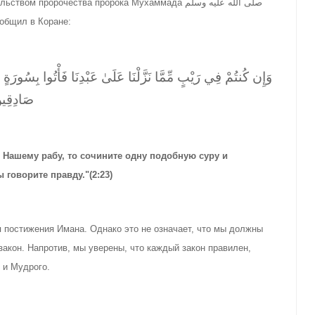
еповторимость Корана. Аллах سبحانه وتعالى сообщил в Коране:
وَإِن كُنتُمْ فِي رَيْبٍ مِّمَّا نَزَّلْنَا عَلَىٰ عَبْدِنَا فَأْتُوا بِسُورَة
صَادِقِين
 Нашему рабу, то сочините одну подобную суру и
 говорите правду."(2:23)
акон. Напротив, мы уверены, что каждый закон правилeн,
سبحانه وتعالى; Знающего и Мудрого.