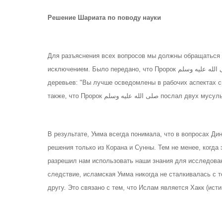
Решение Шариата по поводу науки
Для разъяснения всех вопросов мы должны обращаться к
исключением. Было передано, что Пророк صلى الله عليه وسلم сказал по поводу ручного опыления финиковых
деревьев: "Вы лучше осведомлены в рабочих аспектах с
также, что Пророк  عليه وسلم
В результате, Умма всегда понимала, что в вопросах Дин
решения только из Корана и Сунны. Тем не менее, когда это кас
разрешил нам использовать наши знания для исследован
следствие, исламская Умма никогда не сталкивалась с т
другу. Это связано с тем, что Ислам является Хакк (исти