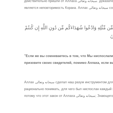
действительно пришли от Аллаха سبحانه وتعالى. Доказательством пророчества пророка Мухаммада صلى الله عليه وسلم
является н
ٍ مِّن مِّثْلِهِ وَادْعُوا شُهَدَاءَكُم مِّن دُونِ اللَّهِ إِن كُنتُمْ
َ
"Если же вы сомневаетесь в том, что Мы ниспослали
призовите своих свидетелей, помимо Аллаха, если вы
Аллах سبحانه وتعالى сделал наш разум инструментом для постижения Имана. Однако это не означает, что мы должны
рационально понимать, для чего был ниспослан каждый з
потому что этот закон от Аллаха 