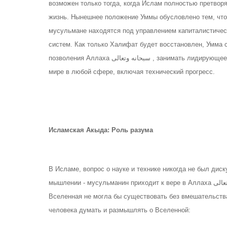
возможен только тогда, когда Ислам полностью претвор
жизнь. Нынешнее положение Уммы обусловлено тем, что
мусульмане находятся под управлением капиталистичес
систем. Как только Халифат будет восстановлен, Умма с
позволения Аллаха سبحانه وتعالى , занимать лидирующее положение в
мире в любой сфере, включая технический пpoгресс.
Исламская Акыда: Роль разума
В Исламе, вопрос о науке и технике никогда не был ди
мышлении - мусульманин приходит к вере в Аллаха سبحانه وتعالى, исследуя мир и приходя к твердому выводу, что
Bселенная не могла бы существовать без вмешательства Аллаха سبحانه وتعالى. Многие аяты в 
человека думать и размышлять о Bселенной: