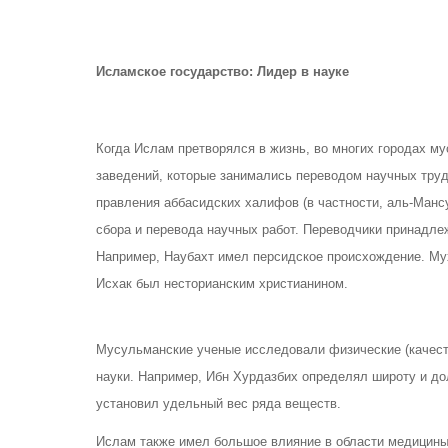
Исламское государство: Лидер в науке
Когда Ислам претворялся в жизнь, во многих городах м
заведений, которые занимались переводом научных трудо
правления аббасидских халифов (в частности, аль-Ман
сбора и перевода научных работ. Переводчики принадле
Например, Наубахт имел персидское происхождение. Му
Исхак был несторианским христианином.
Мусульманские ученые исследовали физические (качест
науки. Например, Ибн Хурдазбих определял широту и до
установил удельный вес ряда веществ.
Ислам также имел большое влияние в области медицины.