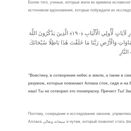
Более того, ученые, которые жили во времена исламско
إِنَّ فِي خَلْقِ السَّمَاوَاتِ وَالْأَرْضِ وَاخْتِلَافِ اللَّيْلِ وَالنَّهَارِ لَآيَاتٍ لِّأُولِي الْأَلْبَابِ ﴿١٩٠﴾ الَّذِينَ يَذْكُرُونَ اللَّهَ
اوَاتِ وَالْأَرْضِ رَبَّنَا مَا خَلَقْتَ هَٰذَا بَاطِلًا سُبْحَانَكَ
النَّارِ
"Воистину, в сотворении небес и земли, а также в 
разумом, которые поминают Аллаха стоя, сидя и на 
наш! Ты не сотворил это понапрасну. Пречист Ты! Защ
Поэтому, созерцание и исследование законов, управля
Аллаха سبحانه وتعالى и путем, который позволит ста