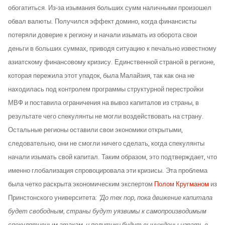
обогатиться. Из-за изымания больших сумм наличными произошел
обвал валюты. Получился эффект домино, когда финансисты
потеряли доверие к региону и начали изымать из оборота свои
деньги в больших суммах, приводя ситуацию к печально известному
азиатскому финансовому кризису. Единственной страной в регионе,
которая пережила этот упадок, была Малайзия, так как она не
находилась под контролем программы структурной перестройки
МВФ и поставила ограничения на вывоз капиталов из страны, в
результате чего спекулянты не могли воздействовать на страну.
Остальные регионы оставили свои экономики открытыми,
следовательно, они не смогли ничего сделать, когда спекулянты
начали изымать свой капитал. Таким образом, это подтверждает, что
именно глобализация спровоцировала эти кризисы. Эта проблема
была четко раскрыта экономическим экспертом
Полом Кругманом
из
Принстонского университета:
"До тех пор, пока движение капитала
будет свободным, страны будут уязвимы к самопроизводимым