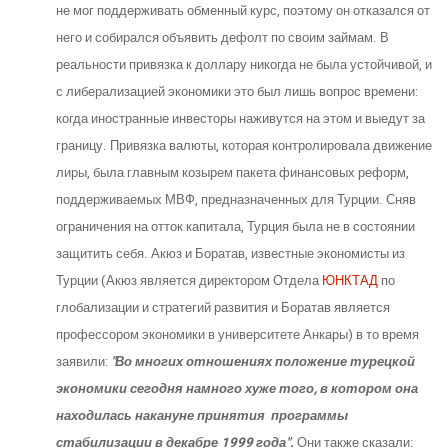
не мог поддерживать обменный курс, поэтому он отказался от
него и собирался объявить дефолт по своим займам. В
реальности привязка к доллару никогда не была устойчивой, и
с либерализацией экономики это был лишь вопрос времени:
когда иностранные инвесторы наживутся на этом и выедут за
границу. Привязка валюты, которая контролировала движение
лиры, была главным козырем пакета финансовых реформ,
поддерживаемых МВФ, предназначенных для Турции. Сняв
ограничения на отток капитала, Турция была не в состоянии
защитить себя. Акюз и Боратав, известные экономисты из
Турции (Акюз является директором Отдела
ЮНКТАД
по
глобализации и стратегий развития и Боратав является
профессором экономики в университете Анкары) в то время
заявили:
"Во многих отношениях положение турецкой
экономики сегодня намного хуже того, в котором она
находилась накануне принятия программы
стабилизации в декабре 1999 года".
Они также сказали: