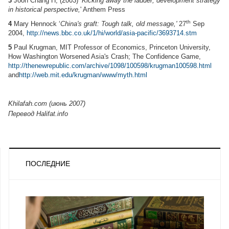
3
Joon Chang H, (2003)
‘Kicking away the ladder; development strategy
in historical perspective,
' Anthem Press
th
4
Mary Hennock ‘
China
's graft: Tough talk, old message,'
27
Sep
2004,
http://news.bbc.co.uk/1/hi/world/asia-pacific/3693714.stm
5
Paul Krugman, MIT Professor of Economics, Princeton University,
How Washington Worsened Asia's Crash; The Confidence Game,
http://thenewrepublic.com/archive/1098/100598/krugman100598.html
and
http://web.mit.edu/krugman/www/myth.html
Khilafah.com (июнь 2007)
Перевод Halifat.info
ПОСЛЕДНИЕ