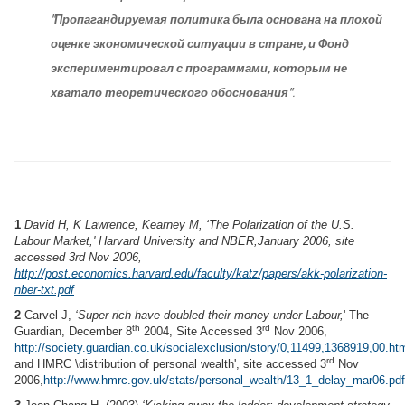
"Пропагандируемая политика была основана на плохой
оценке экономической ситуации в стране, и Фонд
экспериментировал с программами, которым не
хватало теоретического обоснования"
.
1
David H, K Lawrence, Kearney M,
‘The Polarization of the U.S.
Labour Market,'
Harvard University and NBER,
January 2006, site
accessed 3rd Nov 2006,
http://post.economics.harvard.edu/faculty/katz/papers/akk-polarization-
nber-txt.pdf
2
Carvel J,
‘Super-rich have doubled their money under Labour,
' The
th
rd
Guardian, December 8
2004,
Site Accessed 3
Nov 2006,
http://society.guardian.co.uk/socialexclusion/story/0,11499,1368919,00.ht
rd
and HMRC \distribution of personal wealth', site accessed 3
Nov
2006,
http://www.hmrc.gov.uk/stats/personal_wealth/13_1_delay_mar06.pdf