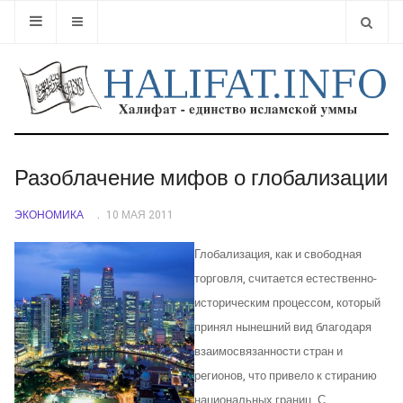
Type 2 or
Разоблачение мифов о глобализации
ЭКОНОМИКА
10 МАЯ 2011
Глобализация, как и свободная
торговля, считается естественно-
историческим процессом, который
принял нынешний вид благодаря
взаимосвязанности стран и
регионов, что привело к стиранию
национальных границ. С