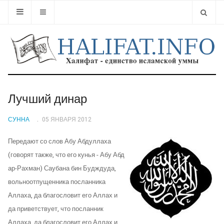
Type 2 or
Лучший динар
СУННА
05 ЯНВАРЯ 2012
Передают со слов Абу Абдуллаха
(говорят также, что его кунья - Абу Абд
ар-Рахман) Саубана бин Будждуда,
вольноотпущенника посланника
Аллаха, да благословит его Аллах и
да приветствует, что посланник
Аллаха, да благословит его Аллах и