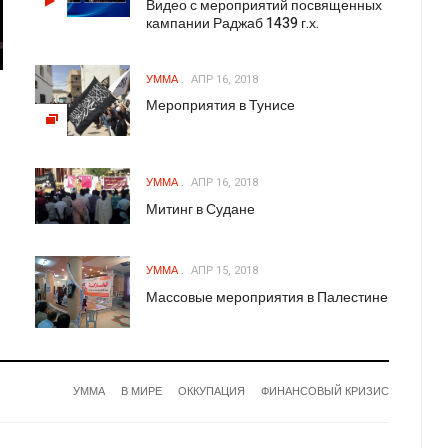
Видео с мероприятий посвященных
кампании Раджаб 1439 г.х.
УММА
АПР 16, 2018
Мероприятия в Тунисе
УММА
АПР 16, 2018
Митинг в Судане
УММА
АПР 15, 2018
Массовые мероприятия в Палестине
УММА
В МИРЕ
ОККУПАЦИЯ
ФИНАНСОВЫЙ КРИЗИС