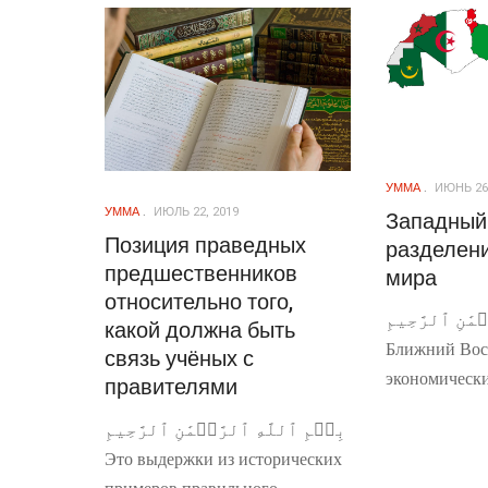
УММА
ИЮНЬ 26,
УММА
ИЮЛЬ 22, 2019
Западный 
Позиция праведных
разделен
предшественников
мира
относительно того,
مَٰنِ ٱلرَّحِيمِ
какой должна быть
Ближний Вос
связь учёных с
экономически
правителями
بِسۡمِ ٱللَّهِ ٱلرَّحۡمَٰنِ ٱلرَّحِيمِ
Это выдержки из исторических
примеров правильного