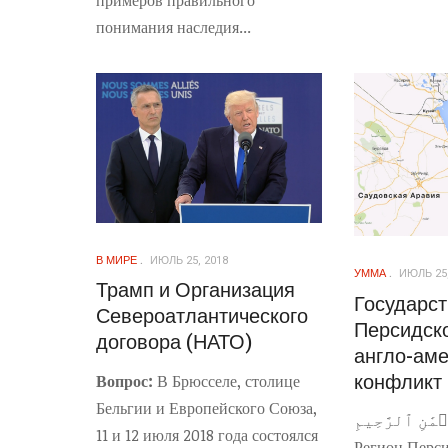
понимания наследия...
В МИРЕ
ИЮЛЬ 25, 2018
УММА
ИЮЛЬ 25,
Трамп и Организация
Государс
Североатлантического
Персидско
договора (НАТО)
англо-ам
конфликт
Вопрос:
В Брюсселе, столице
Бельгии и Европейского Союза,
مَٰنِ ٱلرَّحِيمِ
11 и 12 июля 2018 года состоялся
Регион Перси