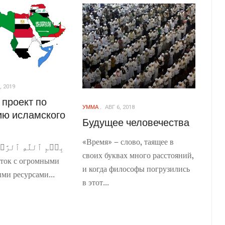
 2019
проект по
УММА
АВГ 6, 2018
ию исламского
Будущее человечества
«Время» – слово, таящее в
بِسۡمِ ٱللَّهِ ٱلرَّحۡ
своих буквах много расстояний,
ток с огромными
и когда философы погрузились
ми ресурсами...
в этот...