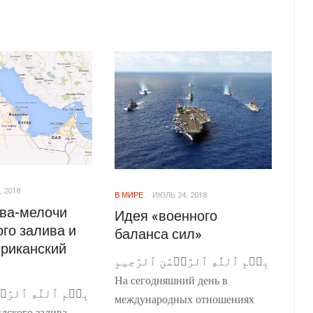
 2018
В МИРЕ
ИЮЛЬ 24, 2018
тва-мелочи
Идея «военного
го залива и
баланса сил»
ериканский
بِسۡمِ ٱللَّهِ ٱلرَّحۡمَٰنِ ٱلرَّحِيمِ
На сегодняшний день в
بِسۡمِ ٱللَّهِ ٱلرَّحۡ
международных отношениях
дского залива