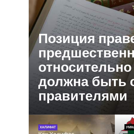
Позиция прав
предшествен
относительно 
должна быть 
правителями
ХАЛИФАТ
УММ