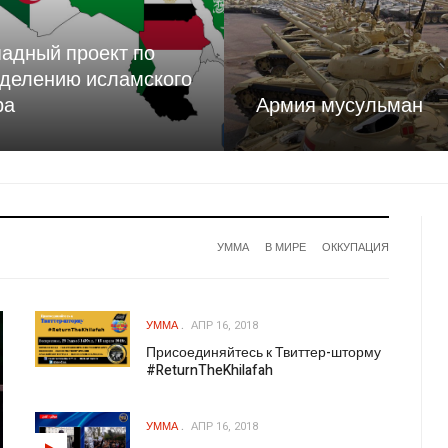
адный проект по
делению исламского
ра
Армия мусульман
УММА
В МИРЕ
ОККУПАЦИЯ
УММА
АПР 16, 2018
Присоединяйтесь к Твиттер-шторму
#ReturnTheKhilafah
УММА
АПР 16, 2018