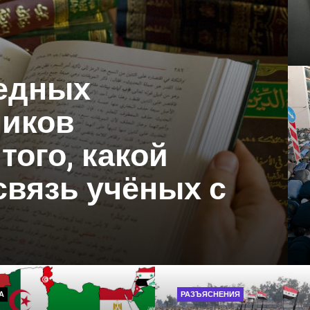
едных
ников
того, какой
связь учёных с
А
РАЗЪЯСНЕНИЯ