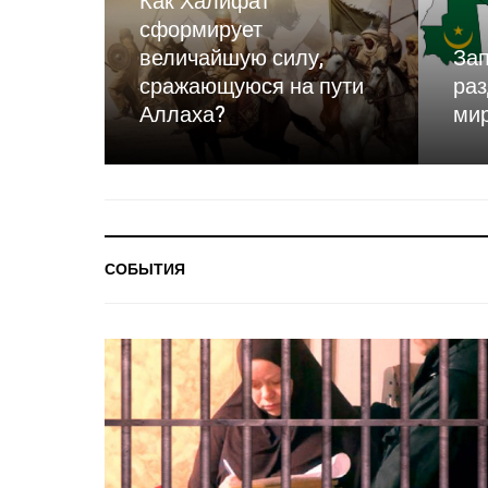
Как Халифат
сформирует
величайшую силу,
Зап
сражающуюся на пути
раз
Аллаха?
ми
СОБЫТИЯ