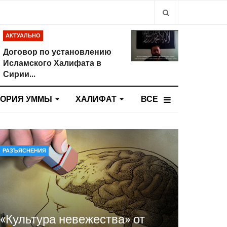
Type 2 or more
АКТУАЛЬНО
Договор по установлению
Исламского Халифата в
Сирии...
ТОРИЯ УММЫ
ХАЛИФАТ
ВСЕ
РАЗЪЯСНЕНИЯ
«Культура невежества» от